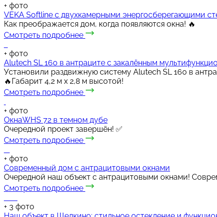
+
фото
VEKA Softline с двухкамерными энергосберегающими с
Как преображается дом, когда появляются окна! 🔥
Смотреть подробнее
+
фото
Alutech SL 160 в антраците с закалённым мультифункц
Установили раздвижную систему Alutech SL 160 в антр
🔥Габарит 4,2 м х 2,8 м высотой!
Смотреть подробнее
+
фото
ОкнаWHS 72 в темном дубе
Очередной проект завершён! ✅️
Смотреть подробнее
+
фото
Современный дом с антрацитовыми окнами
Очередной наш объект с антрацитовыми окнами! Соврем
Смотреть подробнее
+
3
фото
Наш объект в Щелкино: стильное остекление и функцио