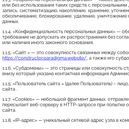
или без использования таких средств с персональными 
запись, систематизацию, накопление, хранение, уточнен
обезличивание, блокирование, удаление, уничтожение
данных.
1.1.4. «Конфиденциальность персональных данных» — 
требование не допускать их распространения без согл
или наличия иного законного основания.
1.1.5. «Сайт » — это совокупность связанных между соб
https://constructor.paradigma.website/
, а также его субд
1.1.6. «Субдомены» — это страницы или совокупность с
внизу который указана контактная информация Админи
1.1.5. «Пользователь сайта » (далее Пользователь) – л
сайта .
1.1.7. «Cookies» — небольшой фрагмент данных, отправ
пересылает веб-серверу в HTTP-запросе при попытке 
сайта.
1.1.8. «IP-адрес» — уникальный сетевой адрес узла в ко