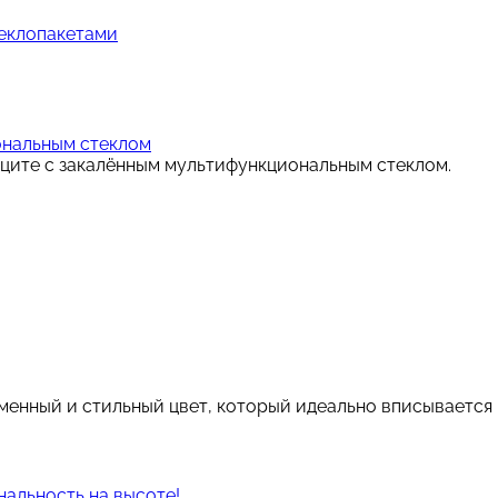
теклопакетами
иональным стеклом
аците с закалённым мультифункциональным стеклом.
енный и стильный цвет, который идеально вписывается 
нальность на высоте!