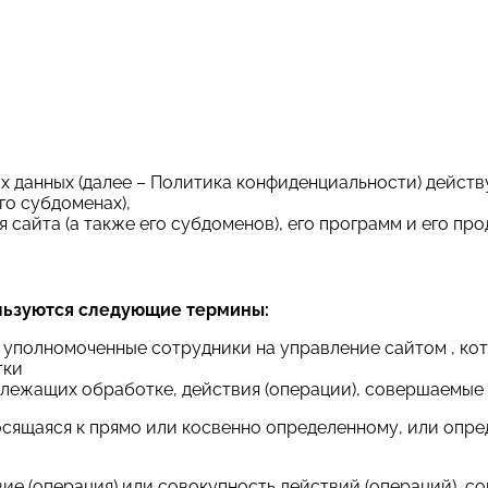
данных (далее – Политика конфиденциальности) действу
го субдоменах),
сайта (а также его субдоменов), его программ и его про
льзуются следующие термины:
– уполномоченные сотрудники на управление сайтом , ко
тки
длежащих обработке, действия (операции), совершаемые
носящаяся к прямо или косвенно определенному, или опр
вие (операция) или совокупность действий (операций),