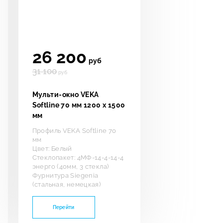
26 200
руб
31 100
руб
Мульти-окно VEKA
Softline 70 мм 1200 х 1500
мм
Профиль VEKA Softline 70
мм
Цвет: Белый
Стеклопакет: 4МФ-14-4-14-4
энерго (40мм, 3 стекла)
Фурнитура Siegenia
(стальная, немецкая)
Перейти