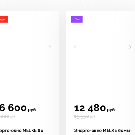
идка
Хит
6 600
12 480
руб
руб
 200
15 550
руб
руб
ерго-окно MELKE 60
Энерго-окно MELKE 60мм