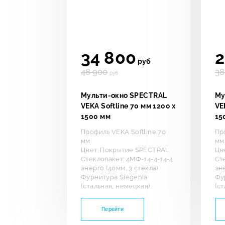
34 800
2
руб
48 900
38
руб
Мульти-окно SPECTRAL
Му
VEKA Softline 70 мм 1200 х
VE
1500 мм
15
Профиль VEKA Softline 70
Пр
мм
мм
Цвет: Покрытие SPECTRAL
Цв
Стеклопакет: 4МФ-14-4-14-4
Ст
энерго (40мм, 3 стекла)
эне
Фурнитура Siegenia
Фу
(стальная, немецкая)
(с
Перейти