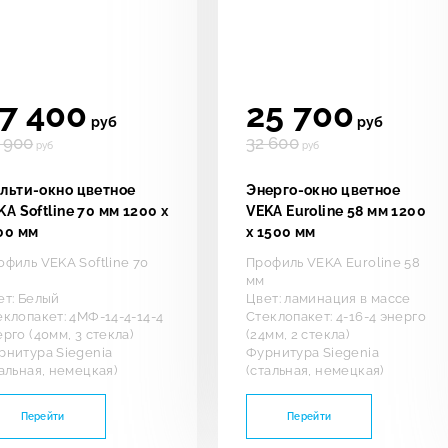
7 400
25 700
руб
руб
 900
32 600
руб
руб
льти-окно цветное
Энерго-окно цветное
KA Softline 70 мм 1200 х
VEKA Euroline 58 мм 1200
00 мм
х 1500 мм
офиль VEKA Softline 70
Профиль VEKA Euroline 58
мм
ет: Белый
Цвет: ламинация в массе
еклопакет: 4МФ-14-4-14-4
Стеклопакет: 4-16-4 энерго
рго (40мм, 3 стекла)
(24мм, 2 стекла)
рнитура Siegenia
Фурнитура Siegenia
тальная, немецкая)
(стальная, немецкая)
Перейти
Перейти