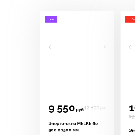
Хит
Ск
9 550
1
12 800
руб
руб
19
Энерго-окно MELKE 60
900 х 1500 мм
Эн