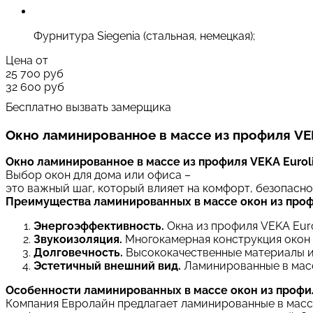
Фурнитура Siegenia (стальная, немецкая);
Цена от
25 700
руб
32 600
руб
Бесплатно вызвать замерщика
Окно ламинированное в массе из профиля VEK
Окно
ламинированное
в
массе
из
профиля
VEKA
Eurol
Выбор
окон
для
дома
или
офиса
–
это
важный
шаг,
который
влияет
на
комфорт,
безопасно
Преимущества
ламинированных
в
массе
окон
из
проф
Энергоэффективность.
Окна
из
профиля
VEKA
Euro
Звукоизоляция.
Многокамерная
конструкция
окон
Долговечность.
Высококачественные
материалы
Эстетичный
внешний
вид.
Ламинированные
в
мас
Особенности
ламинированных
в
массе
окон
из
профи
Компания
Евролайн
предлагает
ламинированные
в
масс