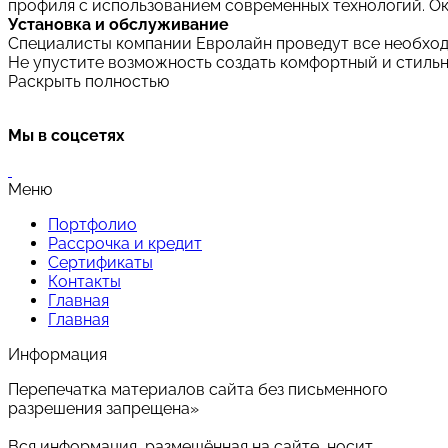
профиля
с
использованием
современных
технологий.
Ок
Установка
и
обслуживание
Специалисты
компании
Евролайн
проведут
все
необхо
Не
упустите
возможность
создать
комфортный
и
стиль
Раскрыть полностью
Мы в соцсетях
Меню
Портфолио
Рассрочка и кредит
Сертификаты
Контакты
Главная
Главная
Информация
Перепечатка материалов сайта без письменного
разрешения запрещена»
Вся информация, размещённая на сайте, носит