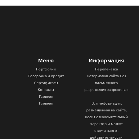
Меню
Информация
Портфолио
Перепечатка
Рассрочка и кредит
материалов сайта без
Сертификаты
письменного
Контакты
разрешения запрещена»
Главная
Главная
Вся информация,
размещённая на сайте,
носит ознакомительный
характер и может
отличаться от
действительности.