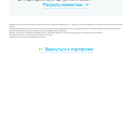
Расрыть полностью
Собираетесь остеклить дом целиком? В июне действует специальное предложение — скидка 30% на все профильные системы при комплексном остеклении
объекта.
Акция распространяется на оконные конструкции, входные группы, раздвижные системы и панорамное остекление. Мы поможем подобрать оптимальное
решение под архитектуру дома, требования по энергоэффективности и бюджет.
В работе используются проверенные профильные системы VEKA и Alutech, качественная фурнитура и современные стеклопакеты.
Срок действия акции — до 30 июня 2026 года включительно.
Подробности уточняйте у менеджеров компании.
Вернуться в портфолио
Подписывайтесь на наш
канал в MAX, чтобы
следить за акциями и
новостями