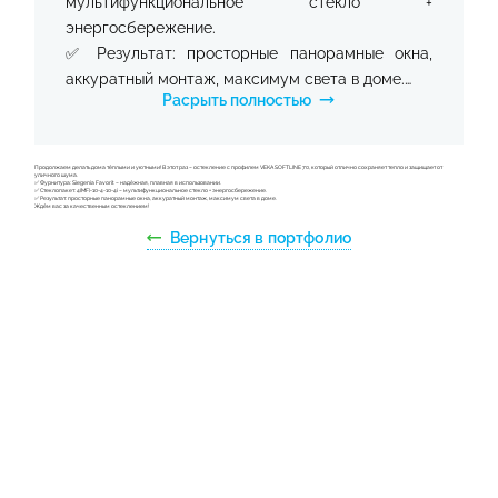
мультифункциональное стекло +
энергосбережение.
✅ Результат: просторные панорамные окна,
аккуратный монтаж, максимум света в доме.
Расрыть полностью
Ждём вас за качественным остеклением!
Продолжаем делать дома тёплыми и уютными! В этот раз – остекление с профилем VEKA SOFTLINE 70, который отлично сохраняет тепло и защищает от
уличного шума.
✅ Фурнитура: Siegenia Favorit – надёжная, плавная в использовании.
✅ Стеклопакет: 4(MF)-10-4-10-4i – мультифункциональное стекло + энергосбережение.
✅ Результат: просторные панорамные окна, аккуратный монтаж, максимум света в доме.
Ждём вас за качественным остеклением!
Вернуться в портфолио
Подписывайтесь на наш
канал в MAX, чтобы
следить за акциями и