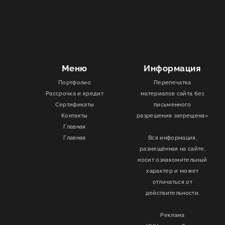
профиля
с
использованием
современных
технологий.
Окн
Установка
и
обслуживание
Специалисты
компании
Евролайн
проведут
все
необходи
Не
упустите
возможность
создать
комфортный
и
стильны
Меню
Информация
Портфолио
Перепечатка
Рассрочка и кредит
материалов сайта без
Сертификаты
письменного
Контакты
разрешения запрещена»
Главная
Главная
Вся информация,
размещённая на сайте,
носит ознакомительный
характер и может
отличаться от
действительности.
Реклама