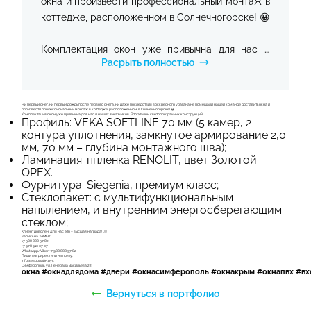
окна и произвести профессиональный монтаж в
коттедже, расположенном в Солнечногорске! 😀
Комплектация окон уже привычна для нас и
Расрыть полностью
наших заказчиков. Это эталон светопрозрачных
конструкций:
Ни первый снег, ни первый дождь после первого снега, ни даже последствия воскресного урагана не помешали нашей команде доставить окна и
произвести профессиональный монтаж в коттедже, расположенном в Солнечногорске! 😀
Профиль: VEKA SOFTLINE 70 мм (5 камер, 2
Комплектация окон уже привычна для нас и наших заказчиков. Это эталон светопрозрачных конструкций:
Профиль: VEKA SOFTLINE 70 мм (5 камер, 2
контура уплотнения, замкнутое армирование
контура уплотнения, замкнутое армирование 2,0
2,0 мм, 70 мм – глубина монтажного шва);
мм, 70 мм – глубина монтажного шва);
Ламинация: ппленка RENOLIT, цвет Золотой
ОРЕХ.
Ламинация: ппленка RENOLIT, цвет Золотой
Фурнитура: Siegenia, премиум класс;
ОРЕХ.
Стеклопакет: с мультифункциональным
напылением, и внутренним энергосберегающим
стеклом;
Фурнитура: Siegenia, премиум класс;
Клиент доволен! Для нас это – высшая награда! 👍🏻
Запись на ЗАМЕР:
+7 988 888 97 82
+7 978 910 07 07
WhatsApp/Viber +7 988 888 97 82
Стеклопакет: с мультифункциональным
Пишите в директ или на почту:
info@евролайн.рус
Симферополь, ул. Генерала Васильева 22.
окна #окнадлядома #двери #окнасимферополь #окнакрым #окнапвх #вх
напылением, и внутренним
энергосберегающим стеклом;
Вернуться в портфолио